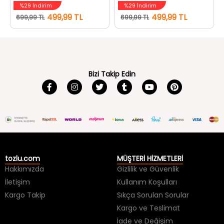
499,99 TL
499,99 TL
699,99 TL
699,99 TL
Bizi Takip Edin
tozlu.com
MÜŞTERİ HİZMETLERİ
Hakkımızda
Gizlilik ve Güvenlik
İletişim
Kullanım Koşulları
Kargo Takip
Sıkça Sorulan Sorular
Kargo ve Teslimat
İade ve Değişim