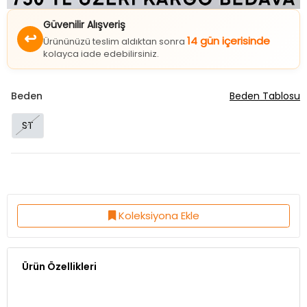
Güvenilir Alışveriş
↩
14 gün içerisinde
Ürününüzü teslim aldıktan sonra
kolayca iade edebilirsiniz.
Beden
Beden Tablosu
ST
Koleksiyona Ekle
Ürün Özellikleri
Kumaş Özelliği:%70 Cotton %30 Polyeter
Ürün Boy:72 Cm