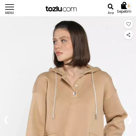
0
Sepetim
Ara
MENU