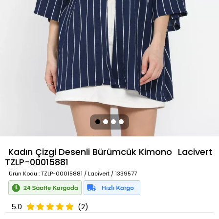
Kadın Çizgi Desenli Bürümcük Kimono
Lacivert
TZLP-00015881
Ürün Kodu
: TZLP-00015881 / Lacivert / 1339577
5.0
(2)