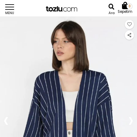
0
Sepetim
Ara
MENU