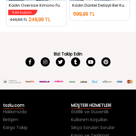
Kadın Oversize Kimono Füme
Kadın Dantel Detaylı Bel Kuşaklı Kimono Taş
%44 İndirim
699,99 TL
249,99 TL
449,99 TL
Bizi Takip Edin
tozlu.com
MÜŞTERİ HİZMETLERİ
Hakkımızda
Gizlilik ve Güvenlik
İletişim
Kullanım Koşulları
Kargo Takip
Sıkça Sorulan Sorular
Kargo ve Teslimat