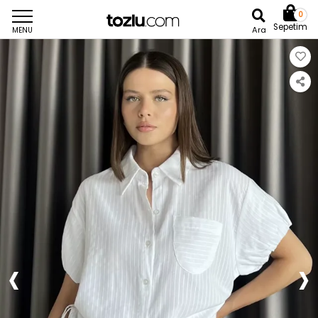
0
Sepetim
Ara
MENU