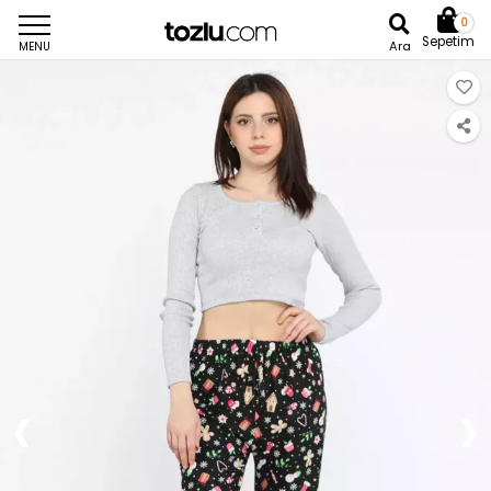
0
Sepetim
Ara
MENU