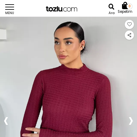
0
Sepetim
Ara
MENU