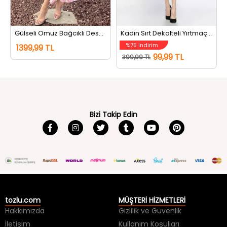
Gülseli Omuz Bağcıklı Desenli Elbise Krempembe
Kadın Sırt Dekolteli Yırtmaçlı Kare Yaka Elbise Siyah
%75 İndirim
1399,99 TL
99,99 TL
399,99 TL
Bizi Takip Edin
tozlu.com
MÜŞTERİ HİZMETLERİ
Hakkımızda
Gizlilik ve Güvenlik
İletişim
Kullanım Koşulları