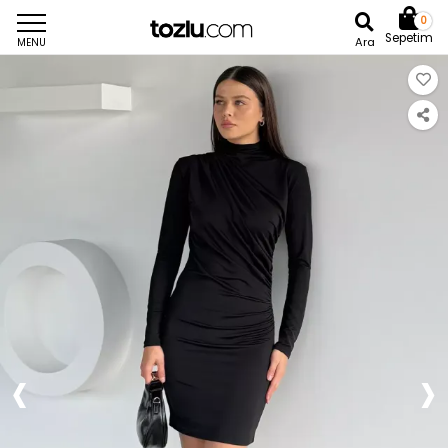
0
Sepetim
Ara
MENU