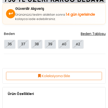
Güvenilir Alışveriş
↩
14 gün içerisinde
Ürününüzü teslim aldıktan sonra
kolayca iade edebilirsiniz.
Beden
Beden Tablosu
36
37
38
39
40
42
Koleksiyona Ekle
Ürün Özellikleri
Taban Yükseklik:1,5 Cm
Taban Özelliği:Pvc Taban