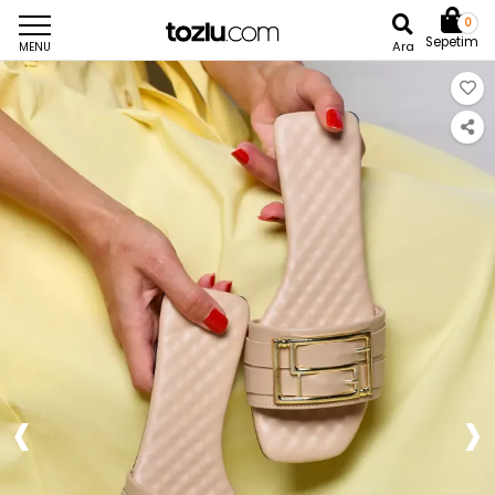
0
Sepetim
Ara
MENU