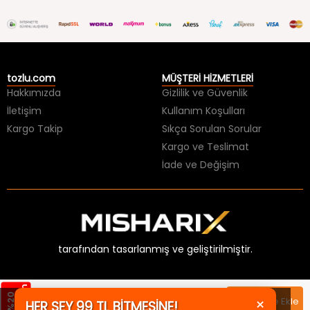
tozlu.com
MÜŞTERİ HİZMETLERİ
Hakkımızda
Gizlilik ve Güvenlik
İletişim
Kullanım Koşulları
Kargo Takip
Sıkça Sorulan Sorular
Kargo ve Teslimat
İade ve Değişim
tarafından tasarlanmış ve geliştirilmiştir.
×
HER ŞEY 99 TL BİTMESİNE!
m
%
2
0
İ
n
d
i
r
i
99,99 TL
Sepete Ekle
KAÇIRMA!