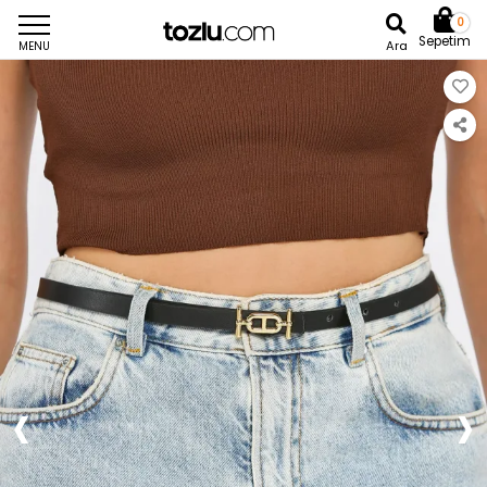
0
Sepetim
Ara
MENU