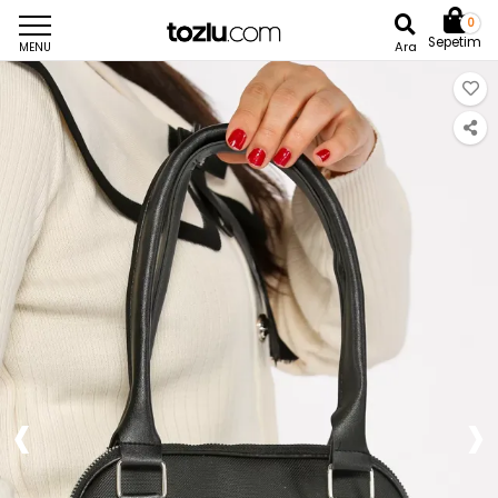
0
Sepetim
Ara
MENU