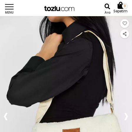
0
Sepetim
Ara
MENU