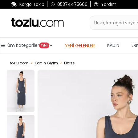
Kargo Takip
05374475666
Yardım
YENİ GELENLER
Tüm Kategoriler
KADIN
ER
YENİ
tozlu.com
Kadın Giyim
Elbise