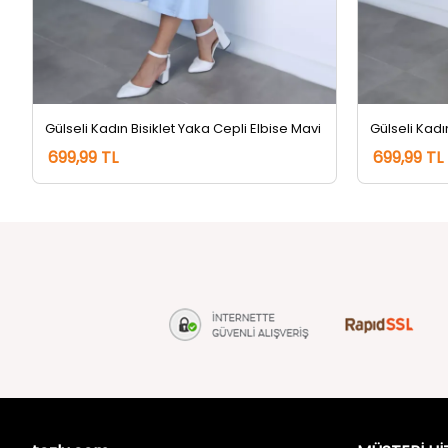
Gülseli Kadın Bisiklet Yaka Cepli Elbise Mavi
Gülseli Kadı
699,99 TL
699,99 TL
tozlu.com
MÜŞTERİ Hİ
Hakkımızda
Gizlilik ve 