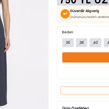
↩
Ürününüzü teslim aldıkt
Beden
36
38
40
Ürün Özellikleri