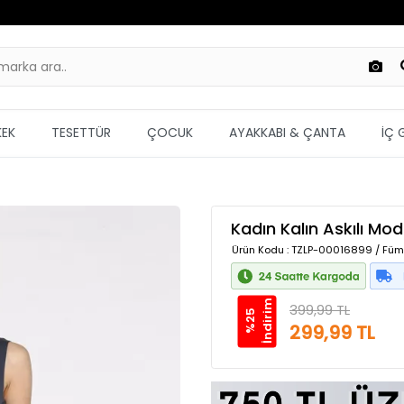
KEK
TESETTÜR
ÇOCUK
AYAKKABI & ÇANTA
İÇ 
Kadın Kalın Askılı Mod
Ürün Kodu
: TZLP-00016899 / Füm
m
399,99 TL
%
2
5
İ
n
d
i
r
i
299,99 TL
Güvenilir Alışveriş