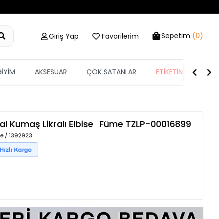
Sepetim
(0)
Giriş Yap
Favorilerim
GİYİM
AKSESUAR
ÇOK SATANLAR
ETİKETİN YARISI
al Kumaş Likralı Elbise
Füme
TZLP-00016899
e / 1392923