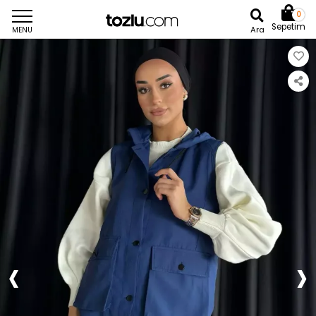
0
Sepetim
Ara
MENU