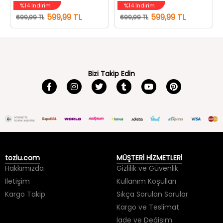
%14 İndirim
%14 İndirim
599,99 TL
599,99 TL
699,99 TL
699,99 TL
Bizi Takip Edin
tozlu.com
MÜŞTERİ HİZMETLERİ
Hakkımızda
Gizlilik ve Güvenlik
İletişim
Kullanım Koşulları
Kargo Takip
Sıkça Sorulan Sorular
Kargo ve Teslimat
İade ve Değişim