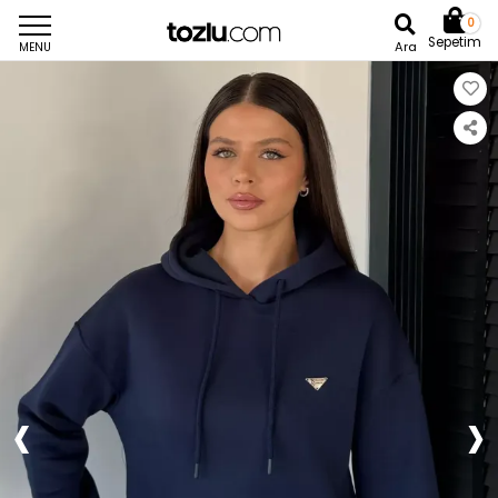
0
Sepetim
Ara
MENU