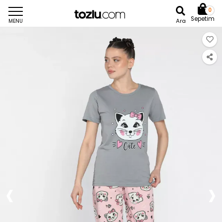
0
Sepetim
Ara
MENU