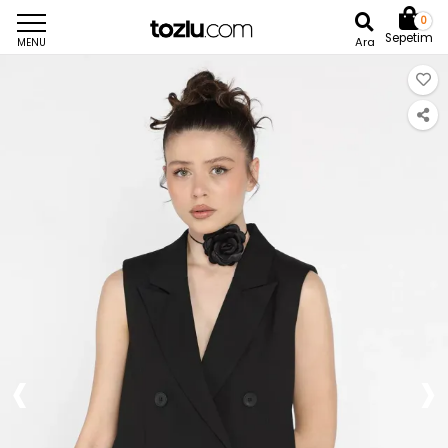
0
Sepetim
Ara
MENU