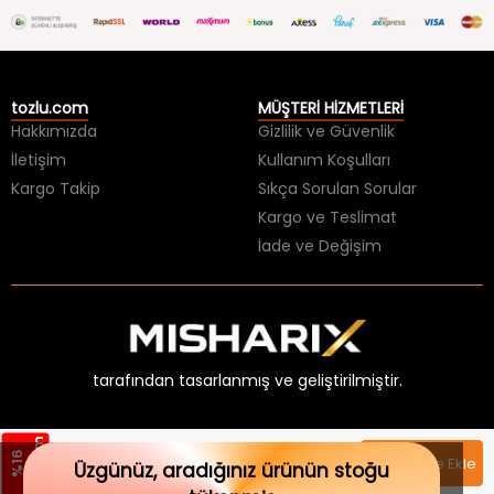
tozlu.com
MÜŞTERİ HİZMETLERİ
Hakkımızda
Gizlilik ve Güvenlik
İletişim
Kullanım Koşulları
Kargo Takip
Sıkça Sorulan Sorular
Kargo ve Teslimat
İade ve Değişim
tarafından tasarlanmış ve geliştirilmiştir.
m
%
1
6
İ
n
d
i
r
i
949,99 TL
Sepete Ekle
Üzgünüz, aradığınız ürünün stoğu
799,99 TL