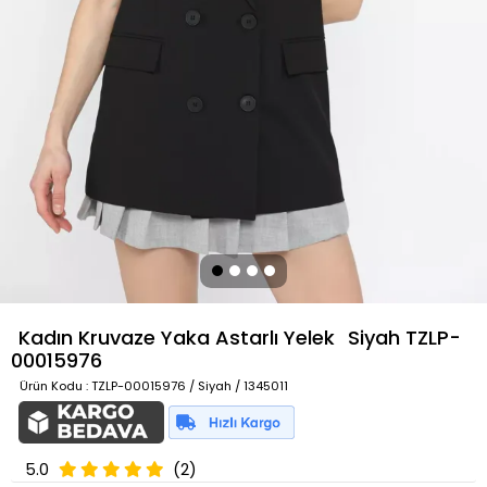
Kadın Kruvaze Yaka Astarlı Yelek
Siyah
TZLP-
00015976
Ürün Kodu
: TZLP-00015976 / Siyah / 1345011
5.0
(2)