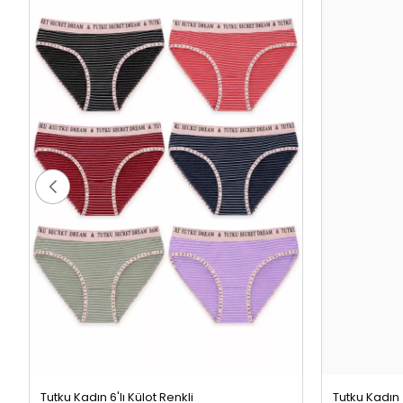
Tutku Kadın 6'lı Külot Renkli
349,99 TL
189,99 TL