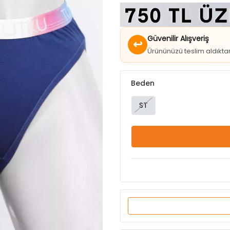
Güvenilir Alışveriş
↩
Ürününüzü teslim aldıkt
Beden
ST
Ürün Özellikleri