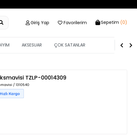
Sepetim
(0)
Giriş Yap
Favorilerim
GİYİM
AKSESUAR
ÇOK SATANLAR
ETİKETİN YARISI
ksmavisi
TZLP-00014309
mavisi / 1310540