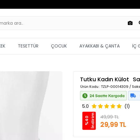
KEK
TESETTÜR
ÇOCUK
AYAKKABI & ÇANTA
İÇ 
Tutku Kadın Külot
Sa
Ürün Kodu
: TZLP-00014309 / Saks
5.0
(1)
m
49,99 TL
%
4
0
İ
n
d
i
r
i
29,99 TL