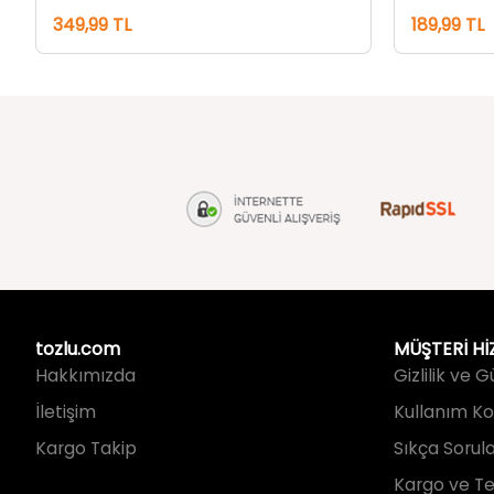
tozlu.com
MÜŞTERİ Hİ
Hakkımızda
Gizlilik ve 
İletişim
Kullanım Koş
Kargo Takip
Sıkça Sorul
Kargo ve Te
İade ve Değ