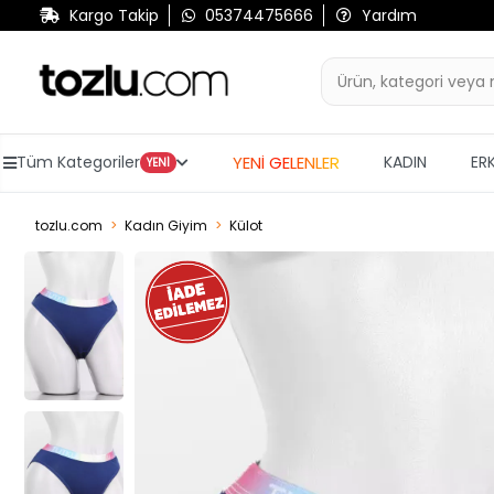
Kargo Takip
05374475666
Yardım
YENİ GELENLER
Tüm Kategoriler
KADIN
ER
YENİ
tozlu.com
Kadın Giyim
Külot