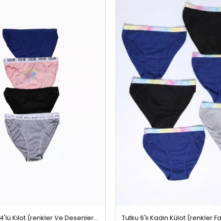
Tutku Kadın 4'lü Kilot (renkler Ve Desenler Farklı Gelebilir) Renkli
349,99 TL