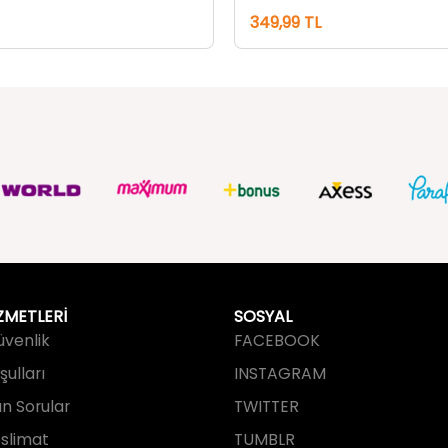
ZMETLERİ
SOSYAL
Güvenlik
FACEBOOK
ulları
INSTAGRAM
an Sorular
TWITTER
slimat
TUMBLR
işim
YOUTUBE