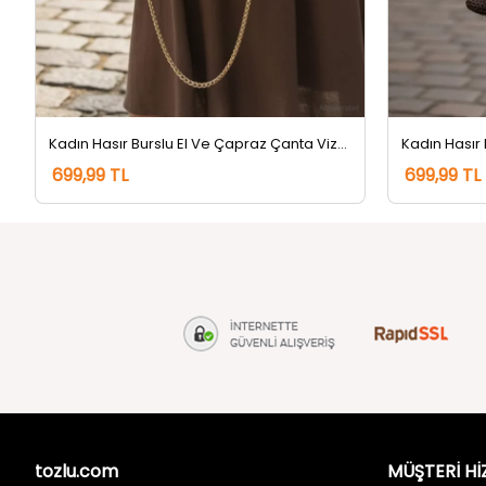
Kadın Hasır Burslu El Ve Çapraz Çanta Vizon
699,99 TL
699,99 TL
tozlu.com
MÜŞTERİ Hİ
Hakkımızda
Gizlilik ve 
İletişim
Kullanım Koş