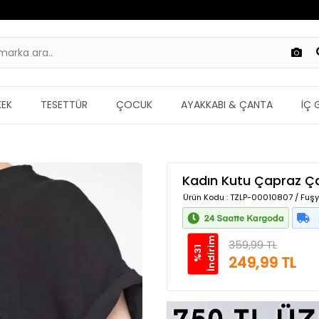
KEK
TESETTÜR
ÇOCUK
AYAKKABI & ÇANTA
İÇ 
Kadın Kutu Çapraz Ç
Ürün Kodu
: TZLP-00010807 / Fuşy
m
359,99 TL
%
3
1
İ
n
d
i
r
i
249,99 TL
Güvenilir Alışveriş