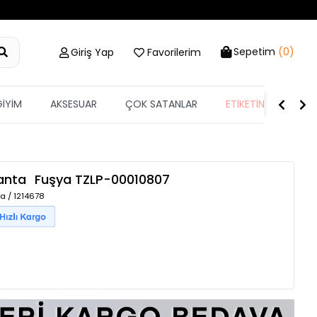
Sepetim
(0)
Giriş Yap
Favorilerim
GİYİM
AKSESUAR
ÇOK SATANLAR
ETİKETİN YARISI
anta
Fuşya
TZLP-00010807
a / 1214678