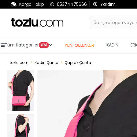
Kargo Takip
05374475666
Yardım
YENİ GELENLER
Tüm Kategoriler
KADIN
ER
YENİ
tozlu.com
Kadın Çanta
Çapraz Çanta