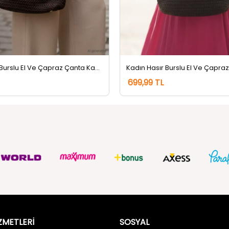
Kadın Hasır Burslu El Ve Çapraz Çanta Kahve
699,99 TL
ZMETLERİ
SOSYAL
Güvenlik
FACEBOOK
ulları
INSTAGRAM