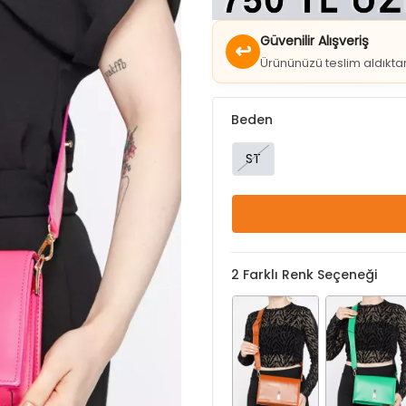
↩
Ürününüzü teslim aldıkt
Beden
ST
2
Farklı Renk Seçeneği
Taba
Yeşil