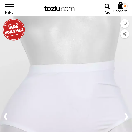
0
Sepetim
Ara
MENU