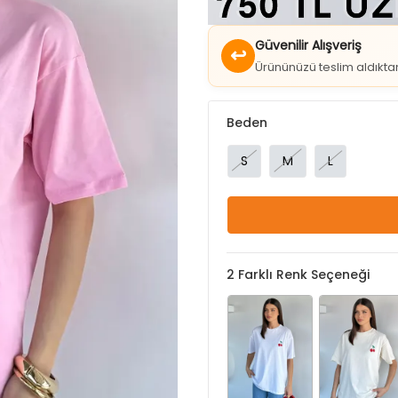
Güvenilir Alışveriş
↩
Ürününüzü teslim aldıkt
Beden
S
M
L
2
Farklı Renk Seçeneği