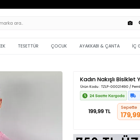
KEK
TESETTÜR
ÇOCUK
AYAKKABI & ÇANTA
İÇ 
Kadın Nakışlı Bisiklet
Ürün Kodu
: TZLP-00021490 / Pem
Sepette
199,99 TL
179,99