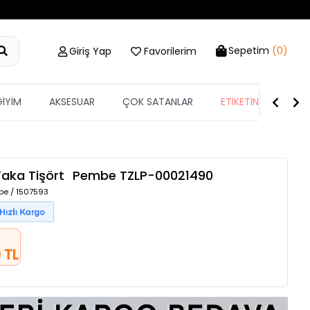
Sepetim
(0)
Giriş Yap
Favorilerim
GİYİM
AKSESUAR
ÇOK SATANLAR
ETİKETİN YARISI
 Yaka Tişört
Pembe
TZLP-00021490
be / 1507593
 TL