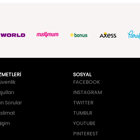
ZMETLERİ
SOSYAL
Güvenlik
FACEBOOK
ulları
INSTAGRAM
an Sorular
TWITTER
slimat
TUMBLR
işim
YOUTUBE
PINTEREST