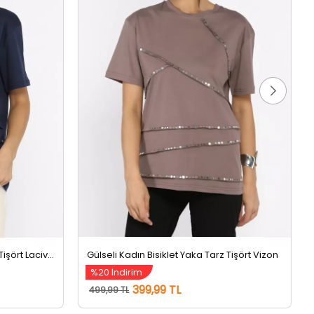
Gülseli Kadın Bisiklet Yaka Tarz Tişört Lacivert
Gülseli Kadın Bisiklet Yaka Tarz Tişört Vizon
%20 İndirim
399,99 TL
499,99 TL