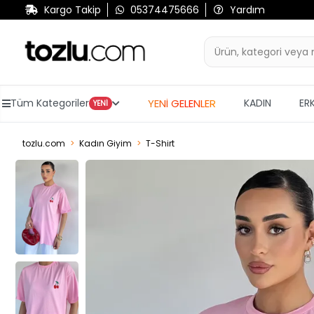
Kargo Takip
05374475666
Yardım
YENİ GELENLER
Tüm Kategoriler
KADIN
ER
YENİ
tozlu.com
Kadın Giyim
T-Shirt