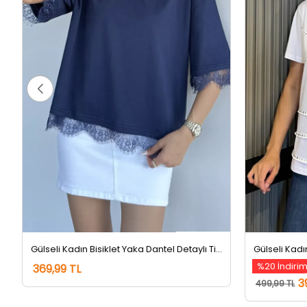
Gülseli Kadın Bisiklet Yaka Dantel Detaylı Tişört Lacivert
Gülseli Kadı
%20 İndiri
369,99 TL
3
499,99 TL