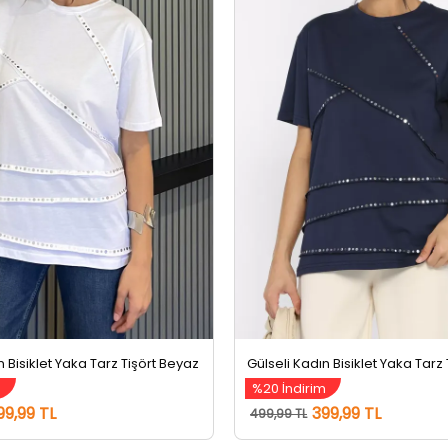
n Bisiklet Yaka Tarz Tişört Beyaz
m
%20 İndirim
99,99 TL
399,99 TL
499,99 TL