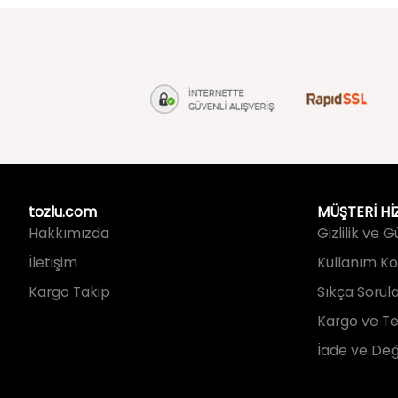
tozlu.com
MÜŞTERİ Hİ
Hakkımızda
Gizlilik ve 
İletişim
Kullanım Koş
Kargo Takip
Sıkça Sorul
Kargo ve Te
İade ve Değ