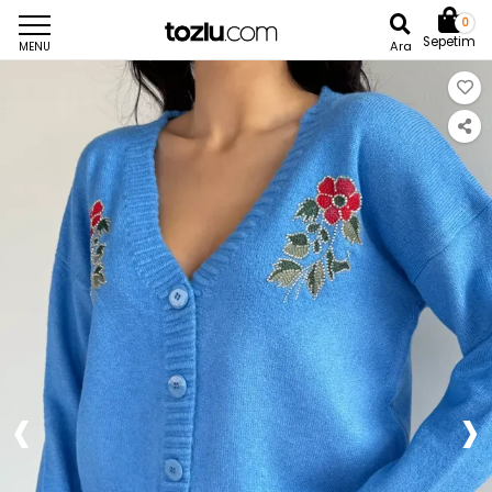
0
Sepetim
Ara
MENU