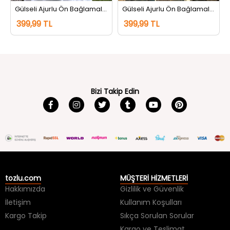
399,99 TL
399,99 TL
Bizi Takip Edin
tozlu.com
MÜŞTERİ HİZMETLERİ
Hakkımızda
Gizlilik ve Güvenlik
İletişim
Kullanım Koşulları
Kargo Takip
Sıkça Sorulan Sorular
Kargo ve Teslimat
İade ve Değişim