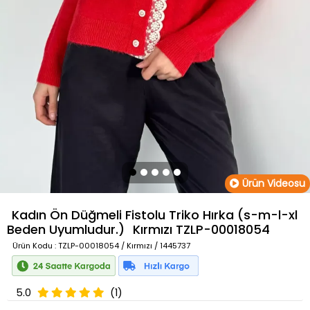
Ürün Videosu
Kadın Ön Düğmeli Fistolu Triko Hırka (s-m-l-xl
Beden Uyumludur.)
Kırmızı
TZLP-00018054
Ürün Kodu
: TZLP-00018054 / Kırmızı / 1445737
5.0
(1)