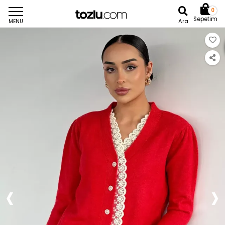
0
Sepetim
Ara
MENU