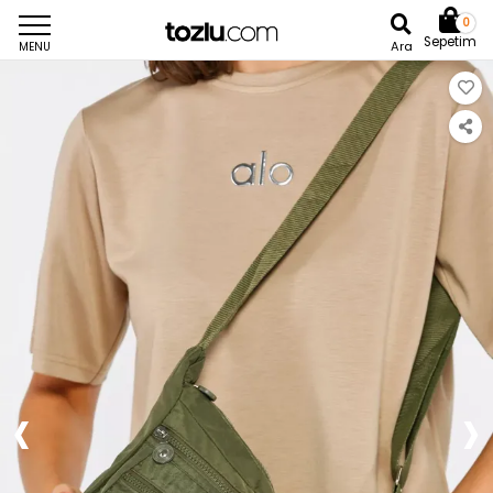
0
Sepetim
Ara
MENU