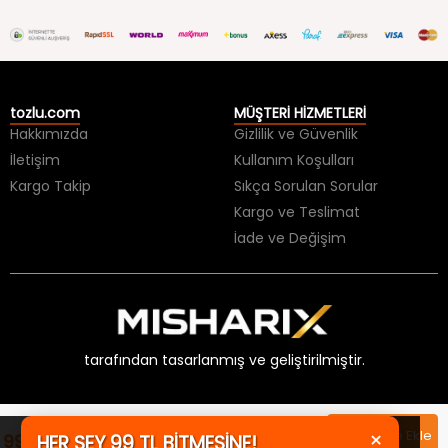
tozlu.com
MÜŞTERİ HİZMETLERİ
Hakkımızda
Gizlilik ve Güvenlik
İletişim
Kullanım Koşulları
Kargo Takip
Sıkça Sorulan Sorular
Kargo ve Teslimat
İade ve Değişim
tarafından tasarlanmış ve geliştirilmiştir.
×
Sepete Ekle
99,99 TL
HER ŞEY 99 TL BİTMESİNE!
Üzgünüz, aradığınız ürünün stoğu