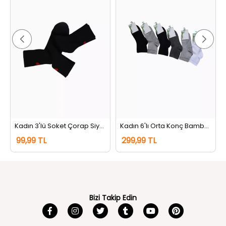
Kadın 3'lü Soket Çorap Siyah
Kadın 6'lı Orta Konç Bamboo Çorap (renkler Farklı Gelebilir) Renkli
99,99 TL
299,99 TL
Bizi Takip Edin