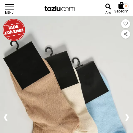
0
Sepetim
Ara
MENU