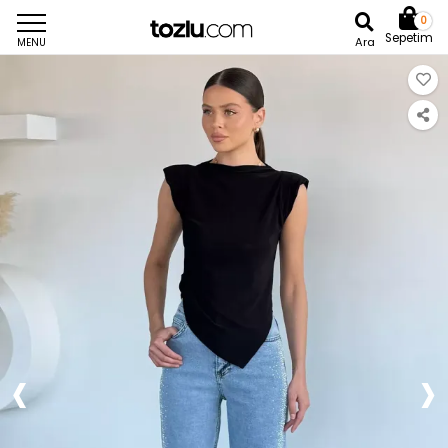
0
Sepetim
Ara
MENU