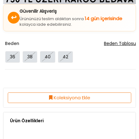
Güvenilir Alışveriş
↩
14 gün içerisinde
Ürününüzü teslim aldıktan sonra
kolayca iade edebilirsiniz.
Beden
Beden Tablosu
36
38
40
42
Koleksiyona Ekle
Ürün Özellikleri
Kumaş Özelliği:%95 Cotton %5 LİKRA
Ürün Boy:64 Cm