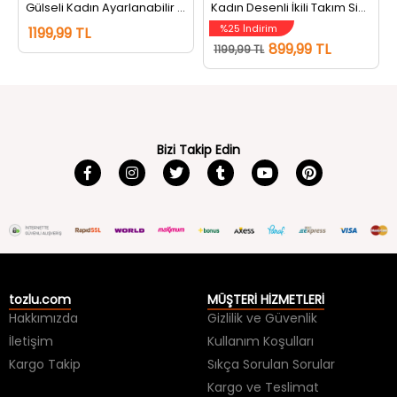
%25 İndirim
1199,99 TL
899,99 TL
1199,99 TL
Bizi Takip Edin
tozlu.com
MÜŞTERİ HİZMETLERİ
Hakkımızda
Gizlilik ve Güvenlik
İletişim
Kullanım Koşulları
Kargo Takip
Sıkça Sorulan Sorular
Kargo ve Teslimat
İade ve Değişim