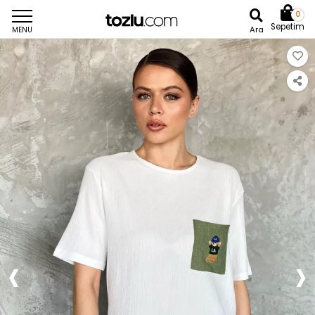
0
Sepetim
Ara
MENU