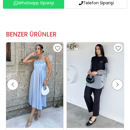
BENZER ÜRÜNLER
Gülseli Kadın Ayarlanabilir Askılı Gül Figürlü Bluz Bel Lastikli Pantolon İkili Takım Mavi
Kadın Desenli İkili Takım Siyah Çizgili