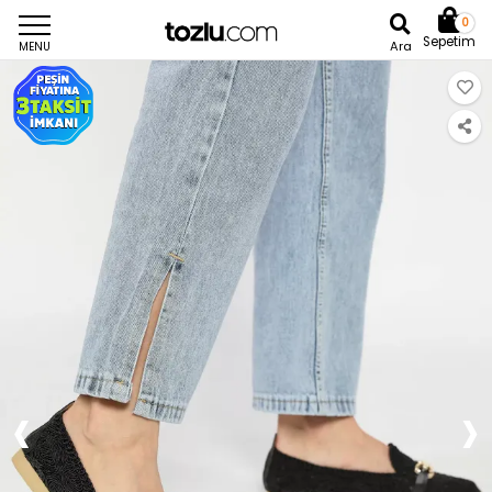
0
Sepetim
Ara
MENU