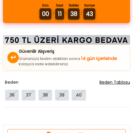
Gün
Saat
Dakika
Saniye
00
11
38
42
:
:
:
Güvenilir Alışveriş
↩
14 gün içerisinde
Ürününüzü teslim aldıktan sonra
kolayca iade edebilirsiniz.
Beden
Beden Tablosu
36
37
38
39
40
Koleksiyona Ekle