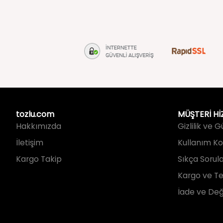
tozlu.com
MÜŞTERİ Hİ
Hakkımızda
Gizlilik ve 
İletişim
Kullanım Koş
Kargo Takip
Sıkça Sorul
Kargo ve Te
İade ve Değ