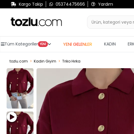
Kargo Takip
05374475666
Yardım
YENİ GELENLER
Tüm Kategoriler
KADIN
ER
YENİ
tozlu.com
Kadın Giyim
Triko Hırka