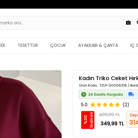
KEK
TESETTÜR
ÇOCUK
AYAKKABI & ÇANTA
İÇ 
Kadın Triko Ceket Hı
Ürün Kodu
: TZLP-00006316 / Bord
5.0
(2)
499,99 TL
m
Sep
%
3
0
İ
n
d
i
r
i
31
349,99 TL