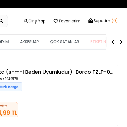
Sepetim
(0)
Giriş Yap
Favorilerim
GİYİM
AKSESUAR
ÇOK SATANLAR
ETİKETİN YARISI
rka (s-m-l Beden Uyumludur)
Bordo
TZLP-00006316
o / 1424579
ette
4,99 TL