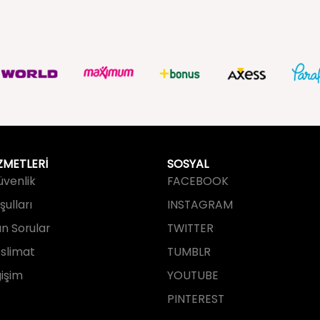
ZMETLERİ
SOSYAL
Güvenlik
FACEBOOK
ulları
INSTAGRAM
an Sorular
TWITTER
slimat
TUMBLR
işim
YOUTUBE
PINTEREST