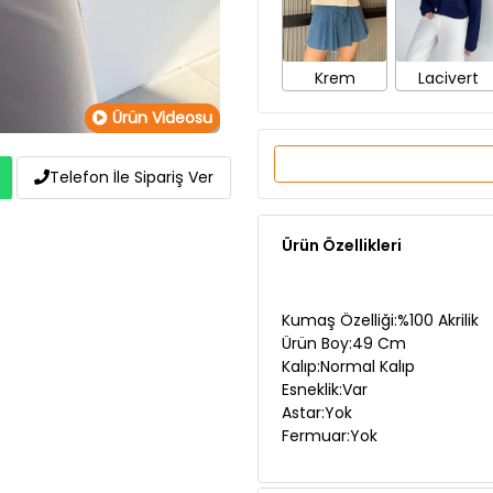
Krem
Lacivert
Ürün Videosu
Telefon İle Sipariş Ver
Ürün Özellikleri
Kumaş Özelliği:%100 Akrilik
Ürün Boy:49 Cm
Kalıp:Normal Kalıp
Esneklik:Var
Astar:Yok
Fermuar:Yok
Manken Ölçüleri