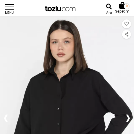
0
Sepetim
Ara
MENU