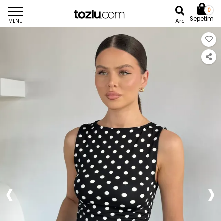
0
Sepetim
Ara
MENU