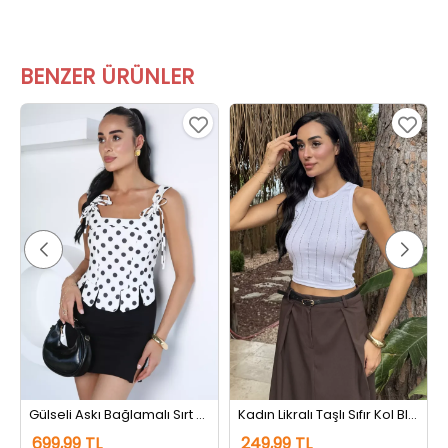
BENZER ÜRÜNLER
Gülseli Askı Bağlamalı Sırt Fermuarlı Puantiyeli Bluz Kremsiyahlı
Kadın Likralı Taşlı Sıfır Kol Bluz Beyaz
699,99 TL
249,99 TL