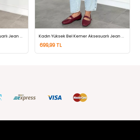
Kadın Yüksek Bel Kemer Aksesuarlı Jean Kot Pantolon Lacivert
Kadın Yüksek Bel Kemer Aksesuarlı Jean Kot Pantolon Buzmavisi
699,99 TL