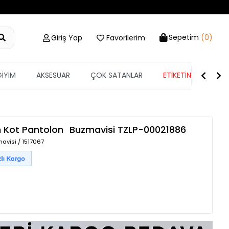
Sepetim
(0)
Giriş Yap
Favorilerim
GİYİM
AKSESUAR
ÇOK SATANLAR
ETİKETİN YARISI
an Kot Pantolon
Buzmavisi
TZLP-00021886
avisi / 1517067