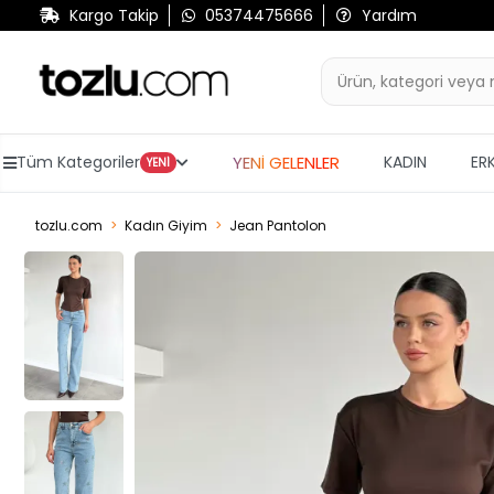
Kargo Takip
05374475666
Yardım
YENİ GELENLER
Tüm Kategoriler
KADIN
ER
YENİ
tozlu.com
Kadın Giyim
Jean Pantolon