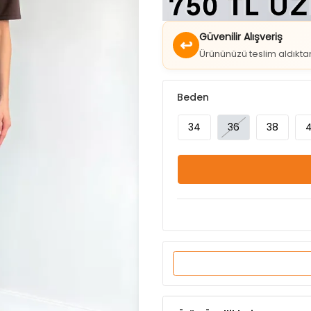
Güvenilir Alışveriş
↩
Ürününüzü teslim aldıkt
Beden
34
36
38