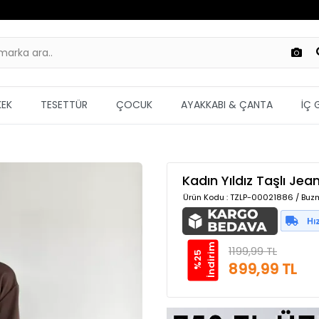
KEK
TESETTÜR
ÇOCUK
AYAKKABI & ÇANTA
İÇ 
Kadın Yıldız Taşlı Je
Ürün Kodu
: TZLP-00021886 / Buzm
m
1199,99 TL
%
2
5
İ
n
d
i
r
i
899,99 TL