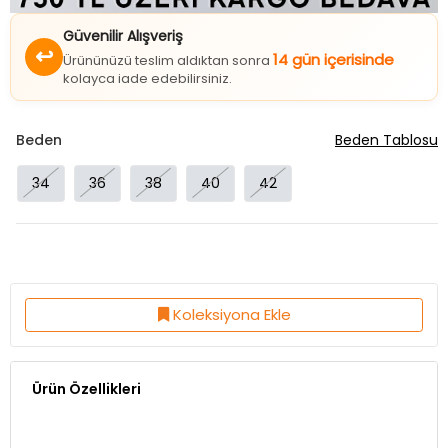
Güvenilir Alışveriş
↩
14 gün içerisinde
Ürününüzü teslim aldıktan sonra
kolayca iade edebilirsiniz.
Beden
Beden Tablosu
34
36
38
40
42
Koleksiyona Ekle
Ürün Özellikleri
Kumaş Özelliği:%80 Cotton %20 Elestan
Ürün Boy:93 Cm