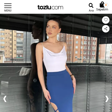
0
Sepetim
Ara
MENU