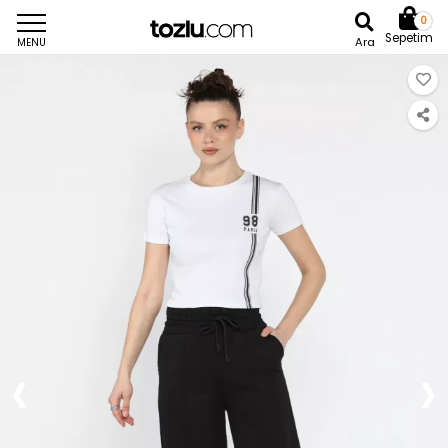
0
Sepetim
Ara
MENU