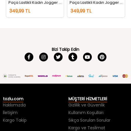
tı Siyah
Paça Lastikli Kadın Jogger Eşofman Altı Gri
Paça Lastikli Kadın Jogger Eşofman Altı Antrasit
349,99 TL
349,99 TL
Bizi Takip Edin
tozlu.com
MÜŞTERİ HİZMETLERİ
Hakkımızda
Gizlilik ve Güvenlik
İletişim
Kullanım Koşulları
Kargo Takip
Sıkça Sorulan Sorular
Kargo ve Teslimat