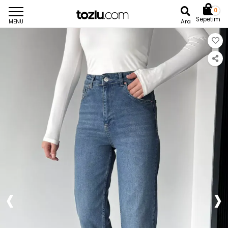
0
Sepetim
Ara
MENU