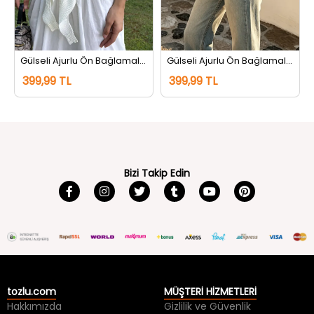
Gülseli Ajurlu Ön Bağlamalı Triko Hırka Krem
Gülseli Ajurlu Ön Bağlamalı Triko Hırka Pembe
399,99 TL
399,99 TL
Bizi Takip Edin
tozlu.com
MÜŞTERİ HİZMETLERİ
Hakkımızda
Gizlilik ve Güvenlik