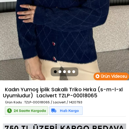
Ürün Videosu
Kadın Yumoş İplik Sakallı Triko Hırka (s-m-l-xl
Uyumludur)
Lacivert
TZLP-00018065
Ürün Kodu
: TZLP-00018065 / Lacivert / 1420793