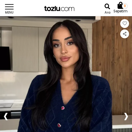
0
Sepetim
Ara
MENU