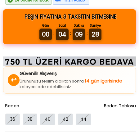
PEŞİN FİYATINA 3 TAKSİTİN BİTMESİNE
Gün
Saat
Dakika
Saniye
00
04
09
28
:
:
:
Güvenilir Alışveriş
↩
14 gün içerisinde
Ürününüzü teslim aldıktan sonra
kolayca iade edebilirsiniz.
Beden
Beden Tablosu
36
38
40
42
44