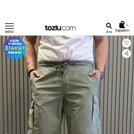
0
Sepetim
Ara
MENU