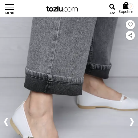
0
Sepetim
Ara
MENU