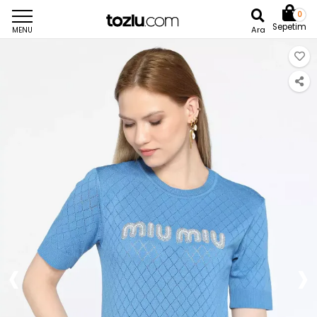
0
Sepetim
Ara
MENU