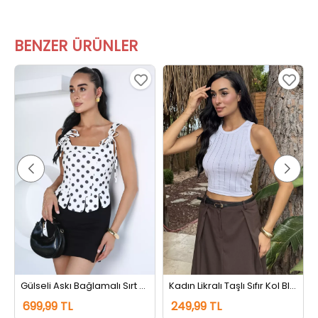
BENZER ÜRÜNLER
Gülseli Askı Bağlamalı Sırt Fermuarlı Puantiyeli Bluz Kremsiyahlı
Kadın Likralı Taşlı Sıfır Kol Bluz Beyaz
699,99 TL
249,99 TL