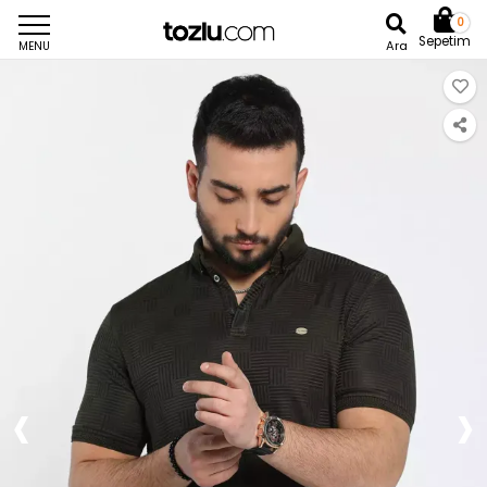
0
Sepetim
Ara
MENU