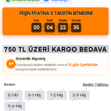
PEŞİN FİYATINA 3 TAKSİTİN BİTMESİNE
Gün
Saat
Dakika
Saniye
00
04
22
35
:
:
:
Güvenilir Alışveriş
↩
14 gün içerisinde
Ürününüzü teslim aldıktan sonra
kolayca iade edebilirsiniz.
Beden
Beden Tablosu
0-1 AY
0-1 YAŞ
1-2 YAŞ
2-3 YAŞ
3-4 YAŞ