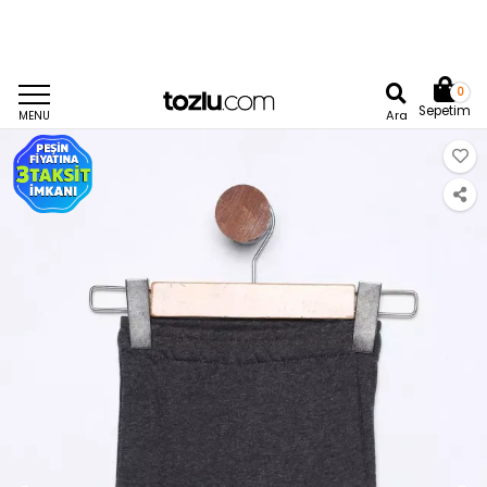
0
Sepetim
Ara
MENU