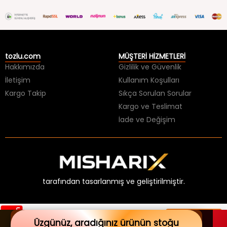
tozlu.com
MÜŞTERİ HİZMETLERİ
Hakkımızda
Gizlilik ve Güvenlik
İletişim
Kullanım Koşulları
Kargo Takip
Sıkça Sorulan Sorular
Kargo ve Teslimat
İade ve Değişim
tarafından tasarlanmış ve geliştirilmiştir.
m
%
3
3
İ
n
d
i
r
i
×
59,99 TL
Sepete Ekle
PEŞİN FİYATINA 3 TAKSİTİN BİTMESİNE!
Üzgünüz, aradığınız ürünün stoğu
39,99 TL