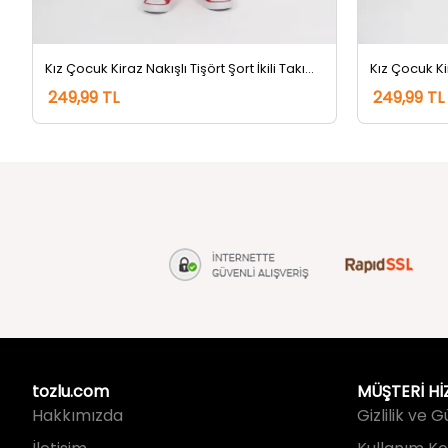
Kız Çocuk Kiraz Nakışlı Tişört Şort İkili Takım Kremkırmızı
249,99 TL
249,99 TL
tozlu.com
MÜŞTERİ Hİ
Hakkımızda
Gizlilik ve 