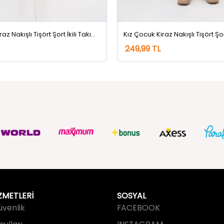
Kız Çocuk Kiraz Nakışlı Tişört Şort İkili Takım Kremsarı
249,99 TL
ZMETLERİ
SOSYAL
Güvenlik
FACEBOOK