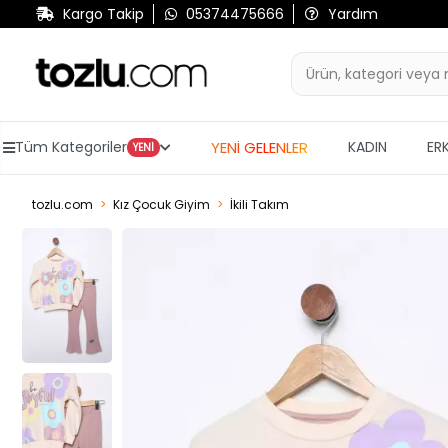
Kargo Takip
05374475666
Yardım
YENİ GELENLER
Tüm Kategoriler
KADIN
ER
YENİ
tozlu.com
Kız Çocuk Giyim
İkili Takım