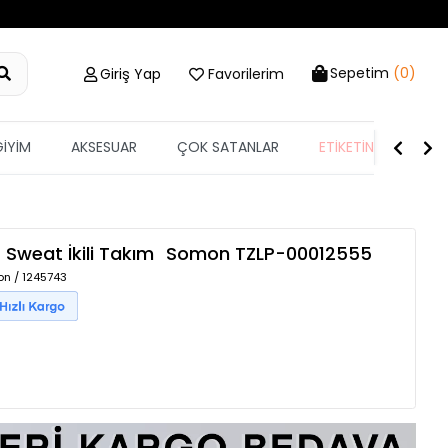
Sepetim
(0)
Giriş Yap
Favorilerim
GİYİM
AKSESUAR
ÇOK SATANLAR
ETİKETİN YARISI
 Sweat İkili Takım
Somon
TZLP-00012555
on / 1245743