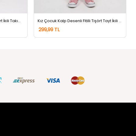
Kız Çocuk Kiraz Nakışlı Tişört Şort İkili Takım Krempembe
Kız Çocuk Kalp Desenli Fitilli Tişört Tayt İkili Takım Pembe
299,99 TL