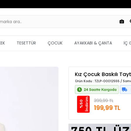
KEK
TESETTÜR
ÇOCUK
AYAKKABI & ÇANTA
İÇ 
Kız Çocuk Baskılı Tayt
Ürün Kodu
: TZLP-00012555 / Som
m
399,99 TL
%
5
0
İ
n
d
i
r
i
199,99 TL