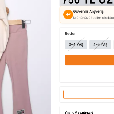
Güvenilir Alışveriş
↩
Ürününüzü teslim aldıkt
Beden
3-4 YAŞ
4-5 YAŞ
Ürün Özellikleri