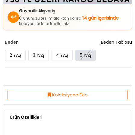
Güvenilir Alışveriş
↩
14 gün içerisinde
Ürününüzü teslim aldıktan sonra
kolayca iade edebilirsiniz.
Beden
Beden Tablosu
2 YAŞ
3 YAŞ
4 YAŞ
5 YAŞ
Koleksiyona Ekle
Ürün Özellikleri
Kumaş Özelliği:%80 Cotton %20 Polyester
Ürün Boy:52 Cm