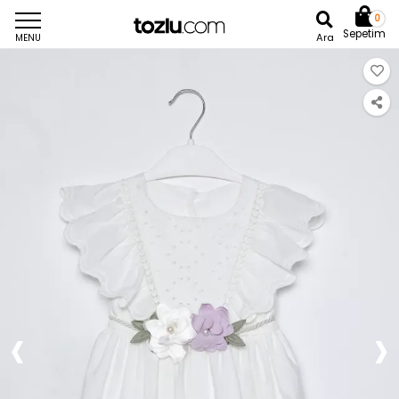
0
Sepetim
Ara
MENU