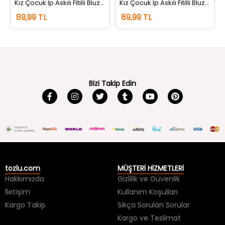
eşili
Kız Çocuk İp Askılı Fitilli Bluz Bebemavisi
Kız Çocuk İp Askılı Fitilli Bluz Pudra
89,99 TL
89,99 TL
Bizi Takip Edin
tozlu.com
MÜŞTERİ HİZMETLERİ
Hakkımızda
Gizlilik ve Güvenlik
İletişim
Kullanım Koşulları
Kargo Takip
Sıkça Sorulan Sorular
Kargo ve Teslimat