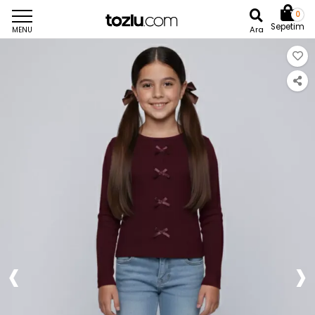
0
Sepetim
Ara
MENU