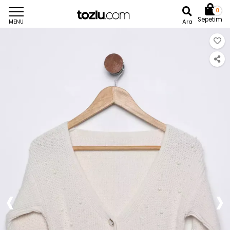
0
Sepetim
Ara
MENU