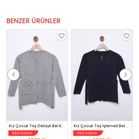
BENZER ÜRÜNLER
Kız Çocuk Taş Detaylı Bel Kuşaklı Triko Hırka Gri
Kız Çocuk Taş İşlemeli Bel Kuşaklı Fermuarlı Triko Hırka Lacivert
%50 İndirim
%50 İndirim