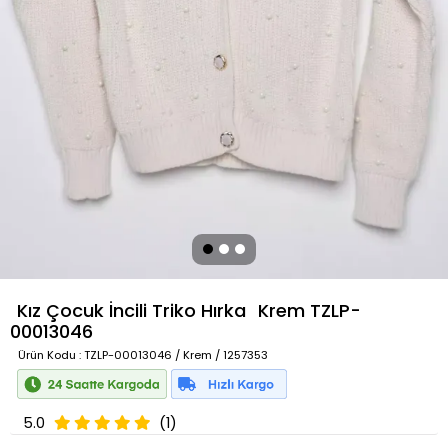
Kız Çocuk İncili Triko Hırka
Krem
TZLP-
00013046
Ürün Kodu
: TZLP-00013046 / Krem / 1257353
5.0
(1)