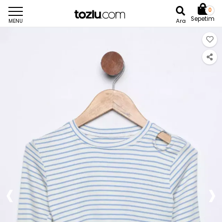
0
Sepetim
Ara
MENU