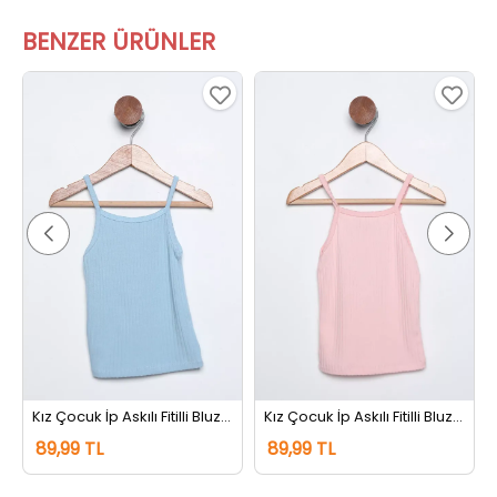
BENZER ÜRÜNLER
eşili
Kız Çocuk İp Askılı Fitilli Bluz Bebemavisi
Kız Çocuk İp Askılı Fitilli Bluz Pudra
89,99 TL
89,99 TL