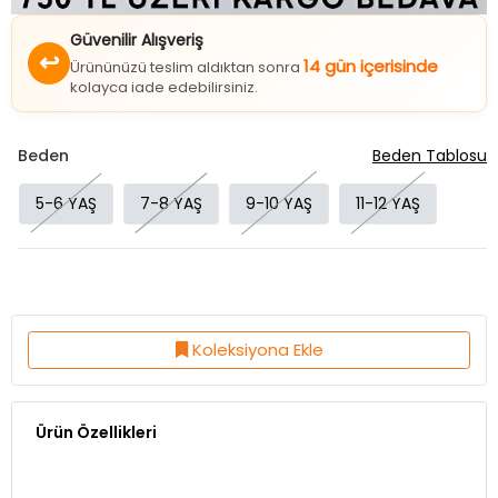
Güvenilir Alışveriş
↩
14 gün içerisinde
Ürününüzü teslim aldıktan sonra
kolayca iade edebilirsiniz.
Beden
Beden Tablosu
5-6 YAŞ
7-8 YAŞ
9-10 YAŞ
11-12 YAŞ
Koleksiyona Ekle
Ürün Özellikleri
Kumaş Özelliği:%95 VİSKON %5 LİKRA
Ürün Boy:60 Cm