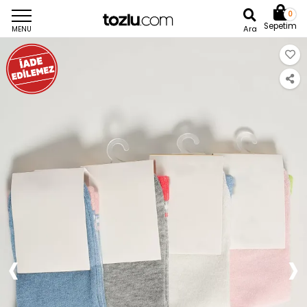
0
Sepetim
Ara
MENU