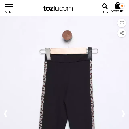
0
Sepetim
Ara
MENU