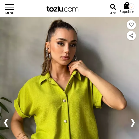
0
Sepetim
Ara
MENU