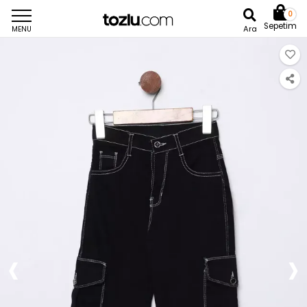
0
Sepetim
Ara
MENU