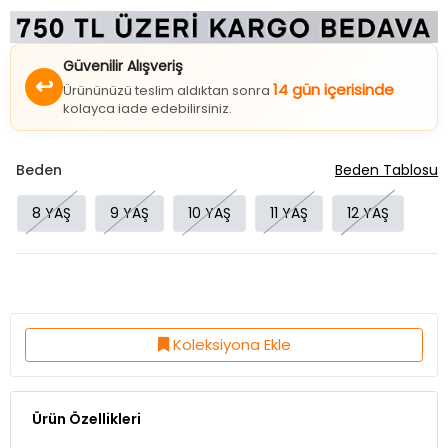
Güvenilir Alışveriş
↩
14 gün içerisinde
Ürününüzü teslim aldıktan sonra
kolayca iade edebilirsiniz.
Beden
Beden Tablosu
8 YAŞ
9 YAŞ
10 YAŞ
11 YAŞ
12 YAŞ
Koleksiyona Ekle
Ürün Özellikleri