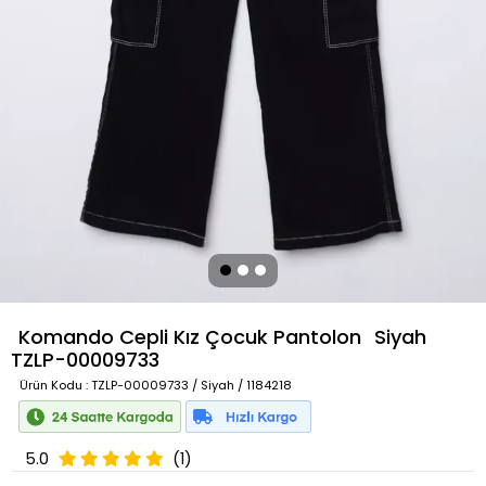
Komando Cepli Kız Çocuk Pantolon
Siyah
TZLP-00009733
Ürün Kodu
: TZLP-00009733 / Siyah / 1184218
5.0
(1)