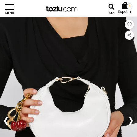
0
Sepetim
Ara
MENU