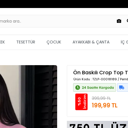
KEK
TESETTÜR
ÇOCUK
AYAKKABI & ÇANTA
İÇ 
Ön Baskılı Crop Top T
Ürün Kodu
: TZLP-00018189 / Pem
m
399,99 TL
%
5
0
İ
n
d
i
r
i
199,99 TL
Güvenilir Alışveriş