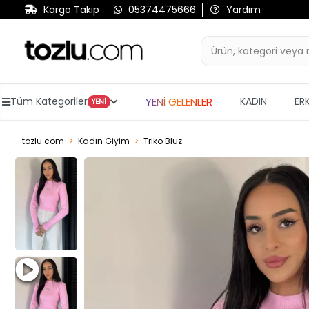
Kargo Takip
05374475666
Yardım
YENİ GELENLER
Tüm Kategoriler
KADIN
ER
YENİ
tozlu.com
Kadın Giyim
Triko Bluz